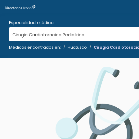
Especialidad médica
Cirugia Cardiotoracica Pediatrica
Médicos encontrados en:
Huatusco
Cirugia Cardiotoracic