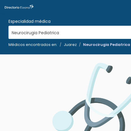
Especialidad médica
Neurocirugia Pediatrica
Médicos encontrados en:
Juarez
Neurocirugia Pediatrica