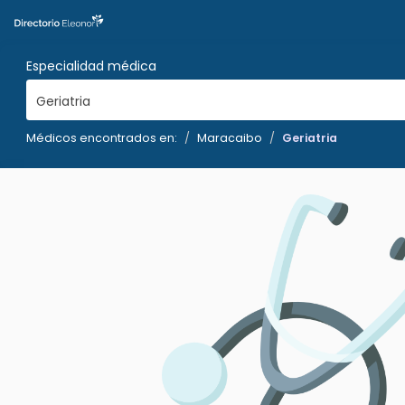
Especialidad médica
Geriatria
Médicos encontrados en:
Maracaibo
Geriatria