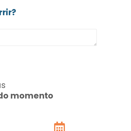
rir?
as
todo momento