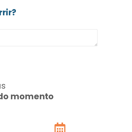
rir?
as
todo momento