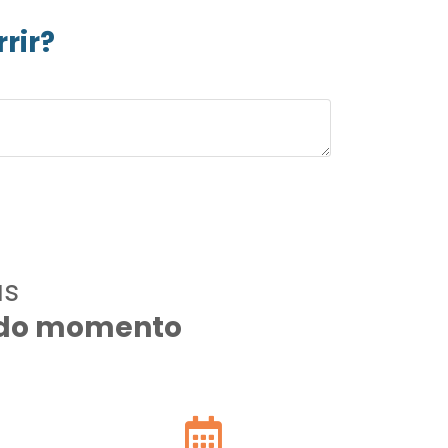
rir?
as
todo momento