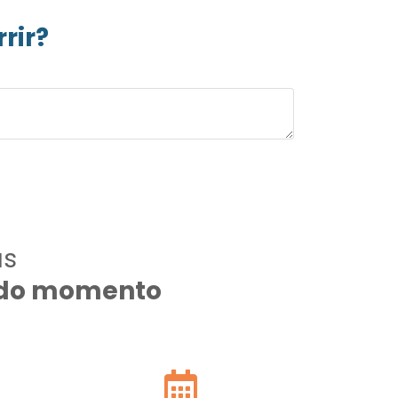
rir?
as
todo momento