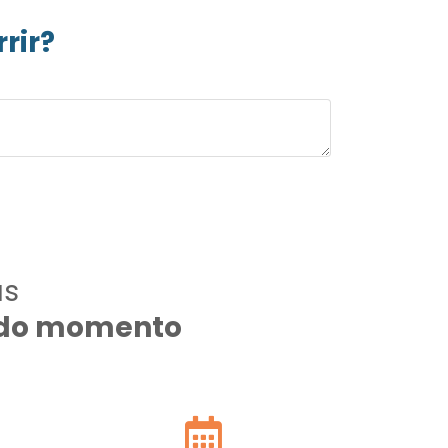
rir?
as
todo momento