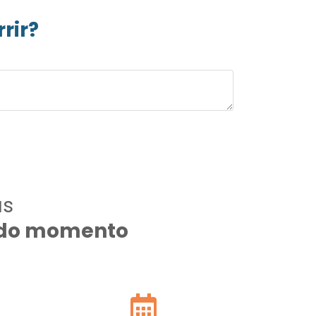
rir?
as
todo momento