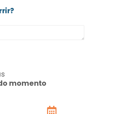
rir?
as
todo momento