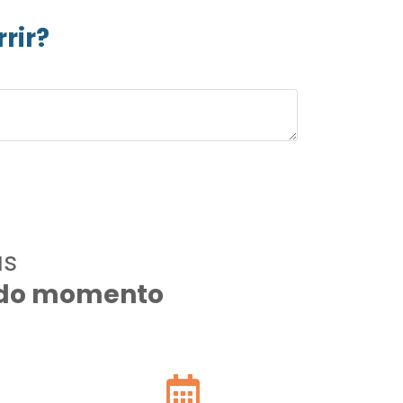
rir?
as
todo momento