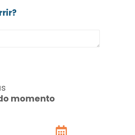
rir?
as
todo momento