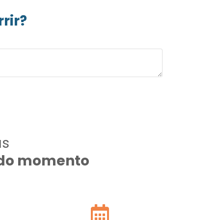
rir?
as
todo momento