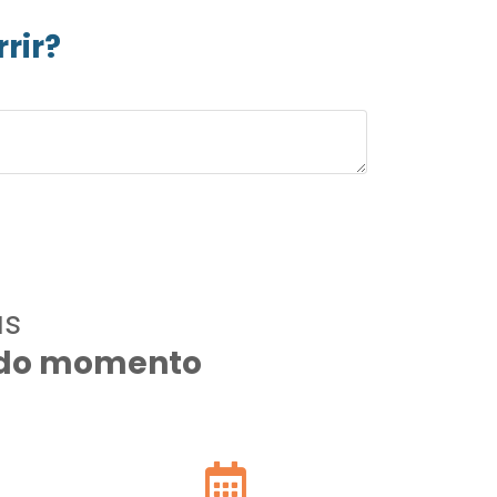
rir?
as
todo momento