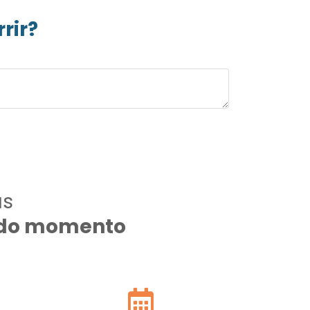
rir?
as
todo momento