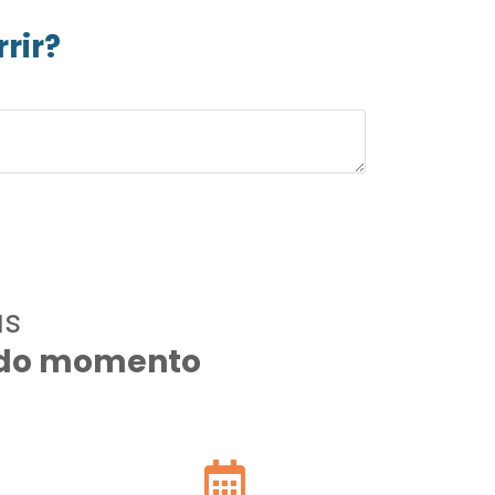
rir?
as
todo momento