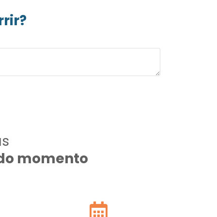
rir?
as
todo momento