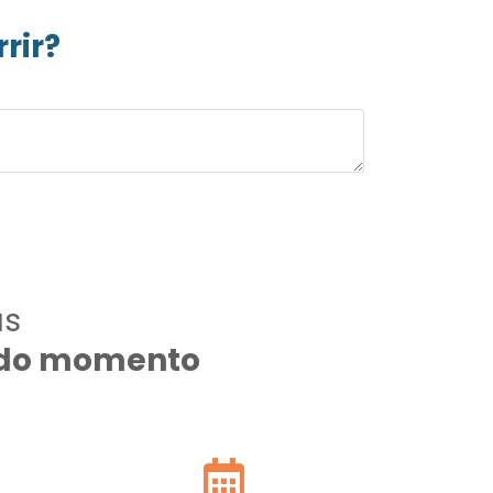
rir?
as
todo momento