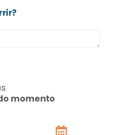
rir?
as
todo momento