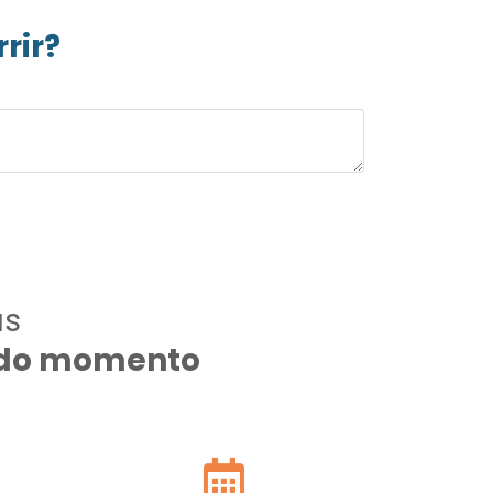
rir?
as
todo momento