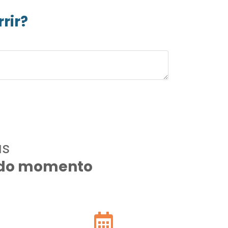
rir?
as
todo momento