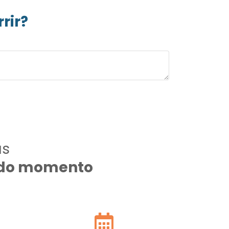
rir?
as
todo momento