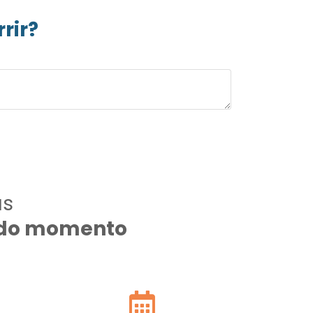
rir?
as
todo momento