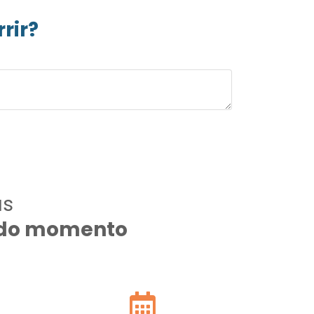
rir?
as
todo momento