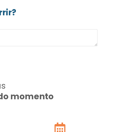
rir?
as
todo momento