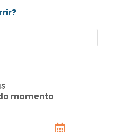
rir?
as
todo momento