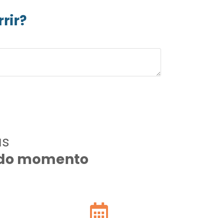
rir?
as
todo momento