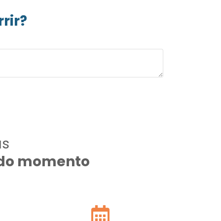
rir?
as
todo momento