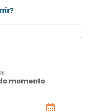
rir?
as
todo momento