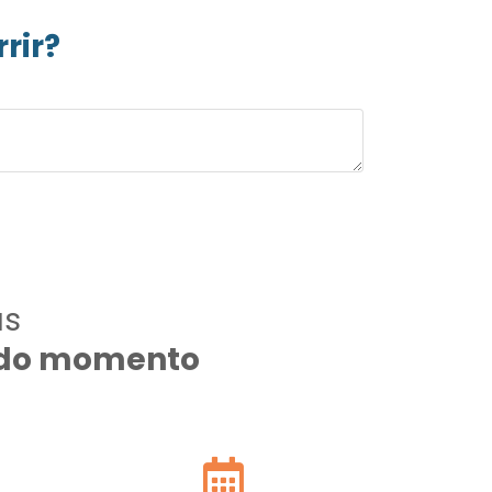
rir?
as
todo momento