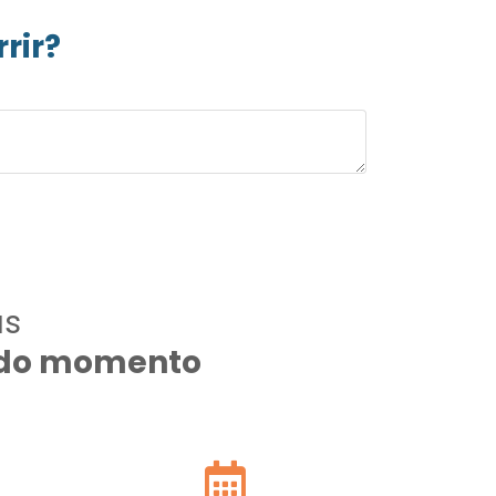
rir?
as
todo momento