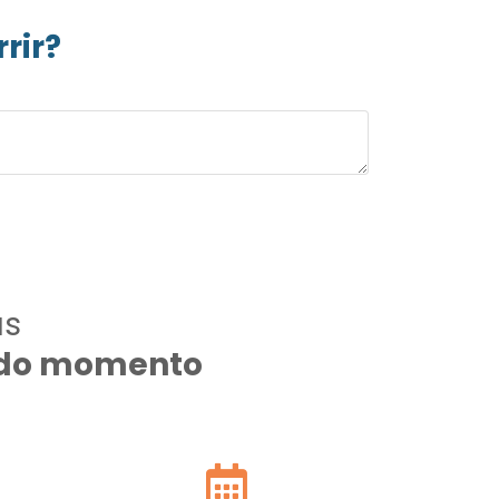
rir?
as
todo momento