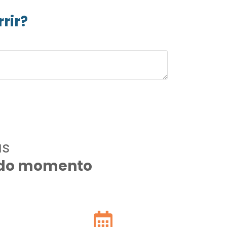
rir?
as
todo momento