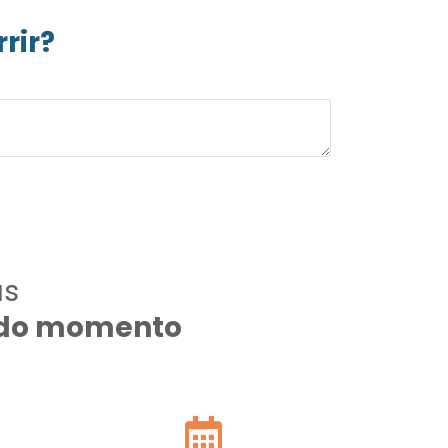
rir?
as
todo momento