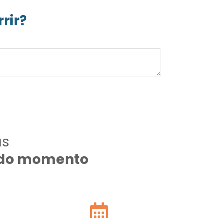
rir?
as
todo momento