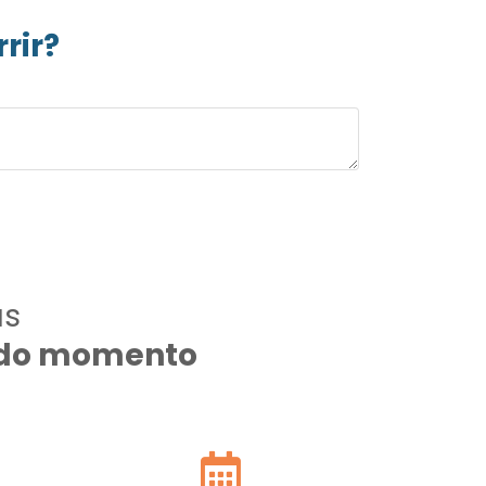
rir?
as
todo momento