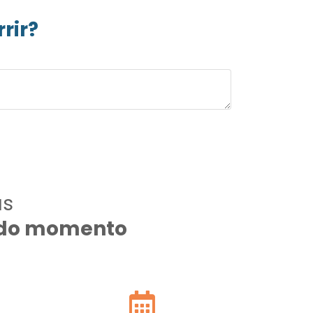
rir?
as
todo momento