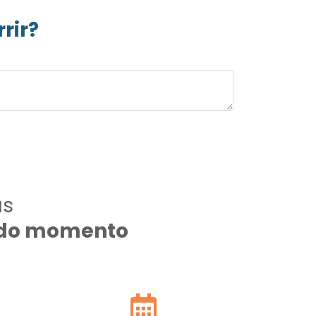
rir?
as
todo momento