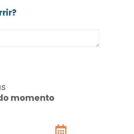
rir?
as
todo momento