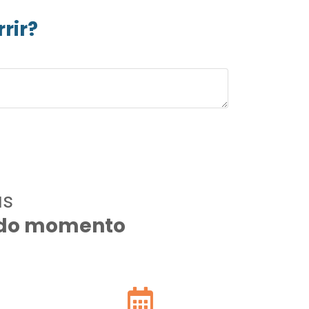
rir?
as
todo momento