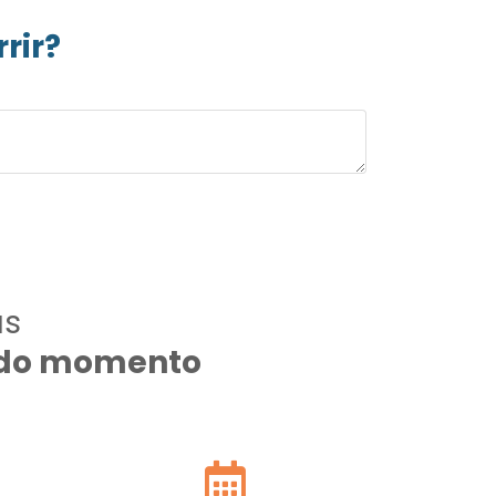
rir?
as
todo momento