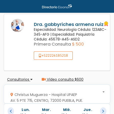
Dra. gabbyriches armena ruiz
Especialidad: Neurología Cédula: 123ABC-
345-AFG |
Especialidad: Psiquiatría
Cédula: 45678-A45-ASD2
Primera Consulta
$ 500
+522226185218
Consultorios
Vídeo consulta $600
Christus Muguerza - Hospital UPAEP
AV. 5 PTE 715, CENTRO, 72000 PUEBLA, PUE.
Lun.
Mar.
Mié.
Jue.