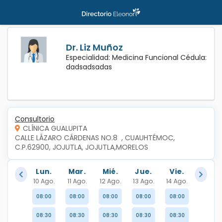
Dr. Liz Muñoz
Especialidad: Medicina Funcional Cédula:
dadsadsadas
Consultorio
CLÍNICA GUALUPITA
CALLE LÁZARO CÁRDENAS NO.8  , CUAUHTÉMOC, 
C.P.62900, JOJUTLA, JOJUTLA,MORELOS
Lun.
Mar.
Mié.
Jue.
Vie.
10 Ago.
11 Ago.
12 Ago.
13 Ago.
14 Ago.
08:00
08:00
08:00
08:00
08:00
08:30
08:30
08:30
08:30
08:30