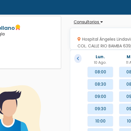
Consultorios
ellano
gía
Hospital Ángeles Lindavi
COL. CALLE RIO BAMBA 639
Lun.
M
10 Ago.
11
08:00
08
08:30
08
09:00
09
09:30
09
10:00
10