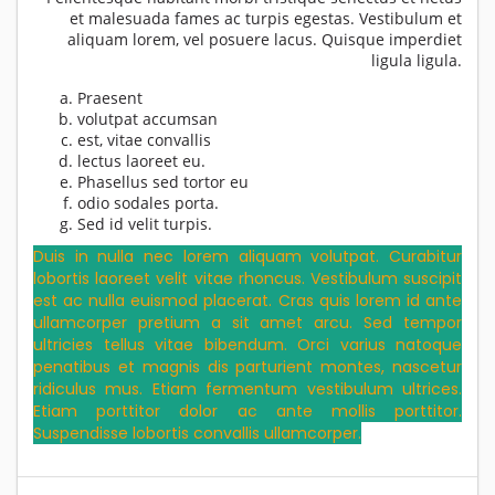
et malesuada fames ac turpis egestas. Vestibulum et
aliquam lorem, vel posuere lacus. Quisque imperdiet
ligula ligula.
Praesent
volutpat accumsan
est, vitae convallis
lectus laoreet eu.
Phasellus sed tortor eu
odio sodales porta.
Sed id velit turpis.
Duis in nulla nec lorem aliquam volutpat. Curabitur
lobortis laoreet velit vitae rhoncus. Vestibulum suscipit
est ac nulla euismod placerat. Cras quis lorem id ante
ullamcorper pretium a sit amet arcu. Sed tempor
ultricies tellus vitae bibendum. Orci varius natoque
penatibus et magnis dis parturient montes, nascetur
ridiculus mus. Etiam fermentum vestibulum ultrices.
Etiam porttitor dolor ac ante mollis porttitor.
Suspendisse lobortis convallis ullamcorper.