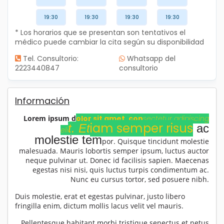
19:30
19:30
19:30
19:30
* Los horarios que se presentan son tentativos el
médico puede cambiar la cita según su disponibilidad
Tel. Consultorio:
Whatsapp del
2223440847
consultorio
Información
Lorem ipsum d
olor sit amet, con
sectetur adipiscing
iam semper risus
t. Et
ac
eli
molestie tem
por. Quisque tincidunt molestie
malesuada. Mauris lobortis semper ipsum, luctus auctor
neque pulvinar ut. Donec id facilisis sapien. Maecenas
egestas nisi nisi, quis luctus turpis condimentum ac.
Nunc eu cursus tortor, sed posuere nibh.
Duis molestie, erat et egestas pulvinar, justo libero
fringilla enim, dictum mollis lacus velit vel mauris.
Pellentesque habitant morbi tristique senectus et netus