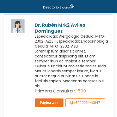
Dr. Rubén Mrk2 Aviles
Domínguez
Especialidad: Alergología Cédula: MTO-
2302-AZL3 |
Especialidad: Endocrinología
Cédula: MTO-2302-AZL1
Lorem ipsum dolor sit amet,
consectetur adipiscing elit. Etiam
semper risus ac molestie tempor.
Quisque tincidunt molestie malesuada.
Mauris lobortis semper ipsum, luctus
auctor neque pulvinar ut. Donec id
facilisis sapien. Maecenas egestas nisi
nisi
Primera Consulta
$ 500
Página web
+522223440847