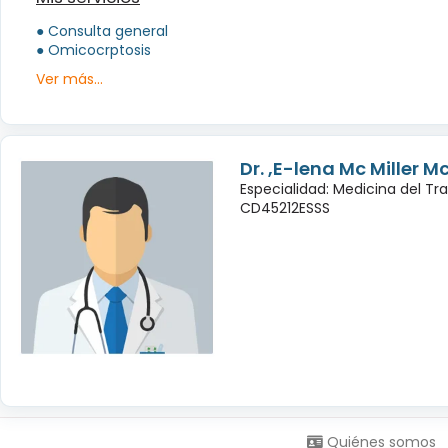
● Consulta general
● Omicocrptosis
Ver más...
Dr. ,E-lena Mc Miller M
Especialidad: Medicina del Tr
CD45212ESSS
Síguenos en:
Quiénes somos