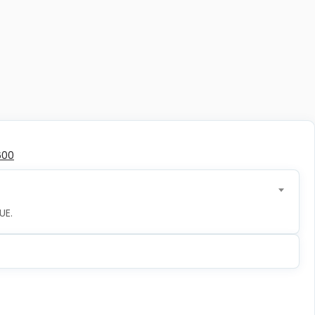
600
UE.