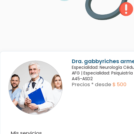
Dra. gabbyriches arme
Especialidad: Neurología Céd
AFG |
Especialidad: Psiquiatrí
A45-ASD2
Precios * desde
$ 500
Mis servicios