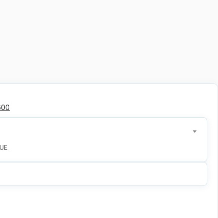
600
UE.