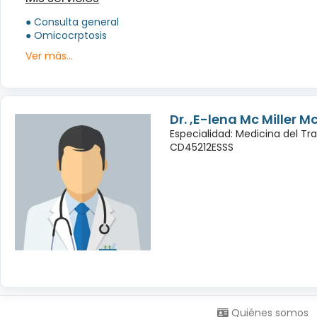
● Consulta general
● Omicocrptosis
Ver más...
Dr. ,E-lena Mc Miller M
Especialidad: Medicina del Tr
CD45212ESSS
Síguenos en:
Quiénes somos