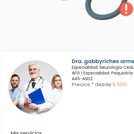
Dra. gabbyriches arme
Especialidad: Neurología Céd
AFG |
Especialidad: Psiquiatrí
A45-ASD2
Precios * desde
$ 500
Mis servicios