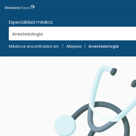
Especialidad médica
Anestesiologia
Médicos encontrados en:
Altepexi
Anestesiologia