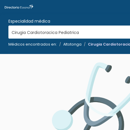
Especialidad médica
Cirugia Cardiotoracica Pediatrica
Médicos encontrados en:
Altotonga
Cirugia Cardiotoraci