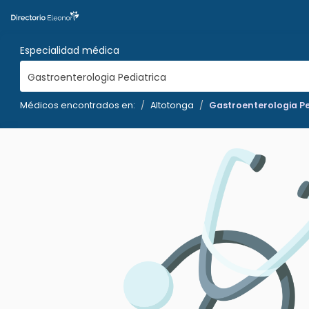
Especialidad médica
Gastroenterologia Pediatrica
Médicos encontrados en:
Altotonga
Gastroenterologia Pe